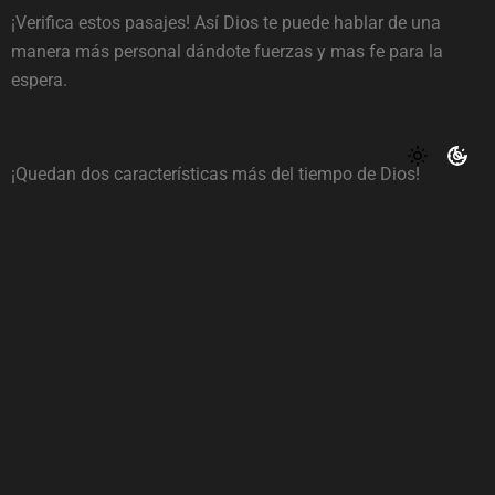
¡Verifica estos pasajes! Así Dios te puede hablar de una
manera más personal dándote fuerzas y mas fe para la
espera.
¡Quedan dos características más del tiempo de Dios!
Estarán en la continuación.
Dios los cuida y guía.
J. Reina
Tagged with:
ayuda oportuna
Confiar en Dios
cuando
cuando Dios va a mover
Esperar