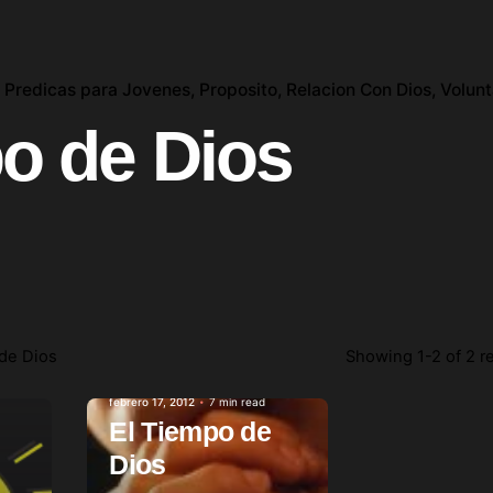
Predicas para Jovenes
Proposito
Relacion Con Dios
Volunt
o de Dios
de Dios
Showing 1-2 of 2 r
febrero 17, 2012
7 min read
El Tiempo de
Posted by
Dios