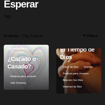
Esperar
Tag
Predicas
Tag: Esperar
Filters
febrero 17, 2012
7 min read
El Tiempo de
septiembre 28, 2012
17 min read
Posted by
Dios
Posted by
¿Cazado o
Casado?
Obrar de Dios
Oración
Predicas para Jovenes
Predicas para Jovenes
Relacion Con Dios
Vida Cristiana
Voluntad de Dios