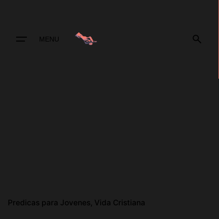
Skip
to
content
MENU
Predicas para Jovenes
Vida Cristiana