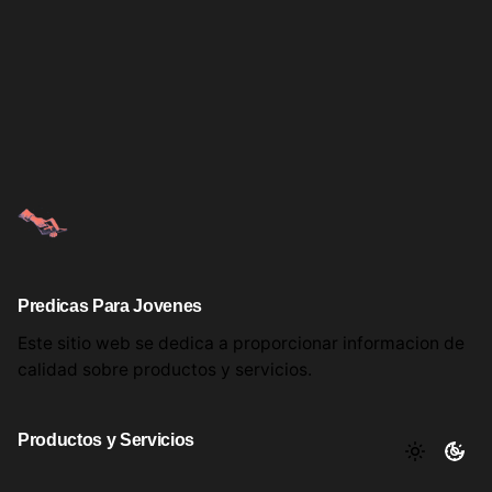
Predicas Para Jovenes
Este sitio web se dedica a proporcionar informacion
de
calidad sobre productos
y servicios.
Productos y Servicios