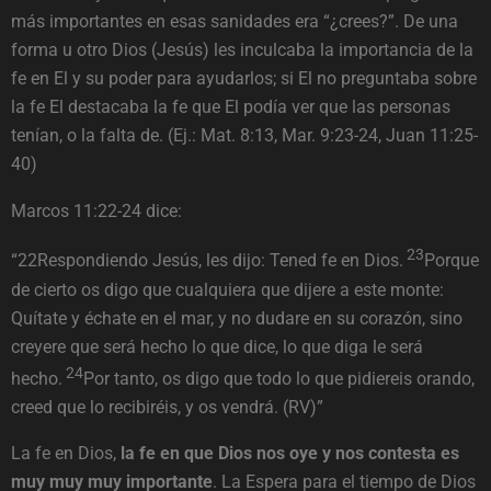
más importantes en esas sanidades era “¿crees?”. De una
forma u otro Dios (Jesús) les inculcaba la importancia de la
fe en El y su poder para ayudarlos; si El no preguntaba sobre
la fe El destacaba la fe que El podía ver que las personas
tenían, o la falta de. (Ej.: Mat. 8:13, Mar. 9:23-24, Juan 11:25-
40)
Marcos 11:22-24 dice:
23
“22Respondiendo Jesús, les dijo: Tened fe en Dios.
Porque
de cierto os digo que cualquiera que dijere a este monte:
Quítate y échate en el mar, y no dudare en su corazón, sino
creyere que será hecho lo que dice, lo que diga le será
24
hecho.
Por tanto, os digo que todo lo que pidiereis orando,
creed que lo recibiréis, y os vendrá. (RV)”
La fe en Dios,
la fe en que Dios nos oye y nos contesta es
muy muy muy importante
. La Espera para el tiempo de Dios