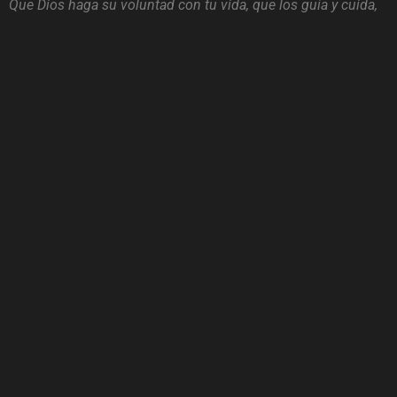
Que Dios haga su voluntad con tu vida, que los guía y cuida,
J. Reina
Tagged with:
definicion de fe
el mover de Dios
el tiempo de Dios
esperar en Dios
fe
fe en Dios
obrar de Dios
oracion
orar
respuesta a la oracion
salvos por fe
Vivir por fe
Voluntad de Dios