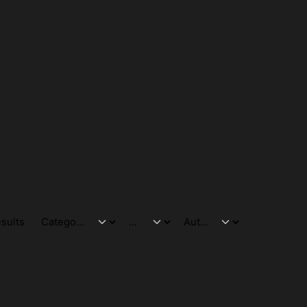
esults