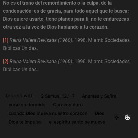
No es el trono del remordimiento o la culpa, de la
condenación; es de gracia, para todo aquel que le busca;
Dios quiere usarte, tiene planes para ti, no te endurezcas
otra vez a la voz de Dios hablando a tu corazón.
[1]
Reina Valera Revisada (1960)
. 1998. Miami: Sociedades
Bı́blicas Unidas.
[2]
Reina Valera Revisada (1960)
. 1998. Miami: Sociedades
Bı́blicas Unidas.
Tagged with:
2 Samuel 12.1-7
Ananías y Safira
corazon dormido
Corazon duro
cuando DIos mueve nuestro corazon
Dios
Dios te impulsa
el espiritu santo se mueve
Estudios Para Jovenes
Filipenses 1.6
Juan 16.8-9