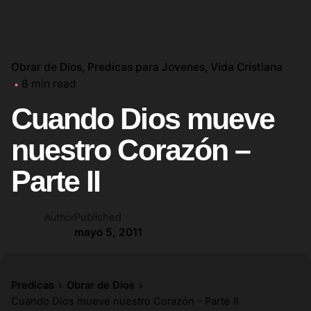
Obrar de Dios
Predicas para Jovenes
Vida Cristiana
8 min read
Cuando Dios mueve
nuestro Corazón –
Parte II
Published
Author
mayo 5, 2011
Predicas
Obrar de Dios
Cuando Dios mueve nuestro Corazón – Parte II