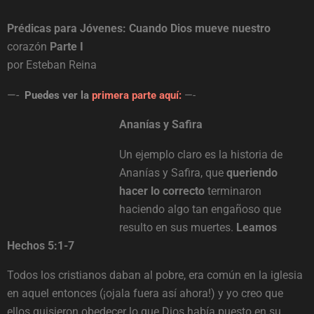
Prédicas para Jóvenes: Cuando Dios mueve nuestro
corazón
Parte I
por Esteban Reina
—-
Puedes ver la
primera parte aquí:
—-
Ananías y Safira
Un ejemplo claro es la historia de
Ananías y Safira, que
queriendo
hacer lo correcto
terminaron
haciendo algo tan engañoso que
resulto en sus muertes.
Leamos
Hechos 5:1-7
Todos los cristianos daban al pobre, era común en la iglesia
en aquel entonces (¡ojala fuera así ahora!) y yo creo que
ellos quisieron obedecer lo que Dios había puesto en su