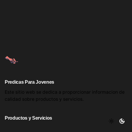
Predicas Para Jovenes
Este sitio web se dedica a proporcionar informacion
de
calidad sobre productos
y servicios.
Productos y Servicios