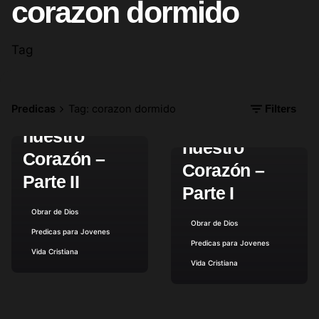
corazon dormido
Tag
mayo 5, 2011
8 min read
mayo 2, 2011
9 min read
Cuando Dios
Cuando Dios
Predicas
Tag: corazon dormido
Filters
mueve
mueve
nuestro
nuestro
Corazón –
Posted by
Corazón –
Posted by
Parte II
Parte I
Obrar de Dios
Obrar de Dios
Predicas para Jovenes
Predicas para Jovenes
Vida Cristiana
Vida Cristiana