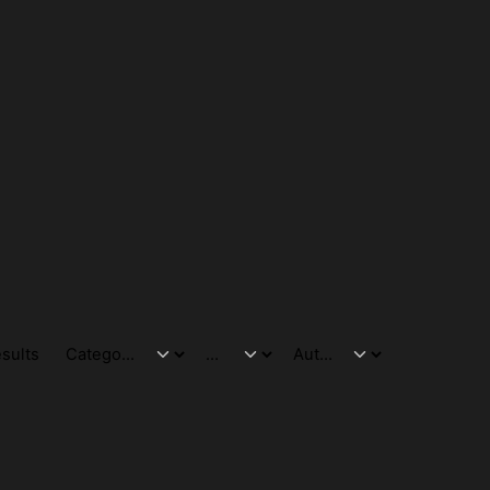
esults