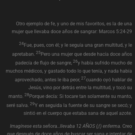
Otro ejemplo de fe, y uno de mis favoritos, es la de una
mujer que llevaba doce años de sangrar: Marcos 5:24-29
24
Fue, pues, con él; y le seguía una gran multitud, y le
25
apretaban.
Pero una mujer que desde hacía doce años
26
padecía de flujo de sangre,
y había sufrido mucho de
muchos médicos, y gastado todo lo que tenía, y nada había
27
aprovechado, antes le iba peor,
cuando oyó hablar de
Jesús, vino por detrás entre la multitud, y tocó su
28
manto.
Porque decía: Si tocare tan solamente su manto,
29
seré salva.
Y en seguida la fuente de su sangre se secó; y
sintió en el cuerpo que estaba sana de aquel azote.
Imagínese esta señora…llevaba 12 A
Ñ
OS (¡!) enferma
. Creo
que después de doce años de buscar ser sana e intentar de