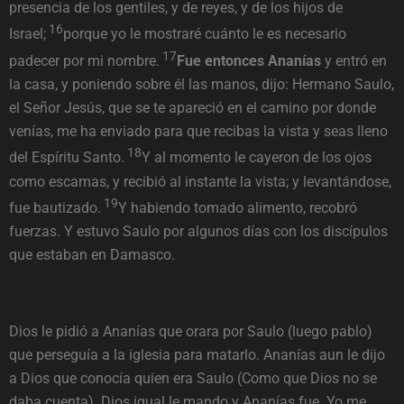
presencia de los gentiles, y de reyes, y de los hijos de
16
Israel;
porque yo le mostraré cuánto le es necesario
17
padecer por mi nombre.
Fue entonces Ananías
y entró en
la casa, y poniendo sobre él las manos, dijo: Hermano Saulo,
el Señor Jesús, que se te apareció en el camino por donde
venías, me ha enviado para que recibas la vista y seas lleno
18
del Espíritu Santo.
Y al momento le cayeron de los ojos
como escamas, y recibió al instante la vista; y levantándose,
19
fue bautizado.
Y habiendo tomado alimento, recobró
fuerzas. Y estuvo Saulo por algunos días con los discípulos
que estaban en Damasco.
Dios le pidió a Ananías que orara por Saulo (luego pablo)
que perseguía a la iglesia para matarlo. Ananías aun le dijo
a Dios que conocía quien era Saulo (Como que Dios no se
daba cuenta). Dios igual le mando y Ananías fue. Yo me