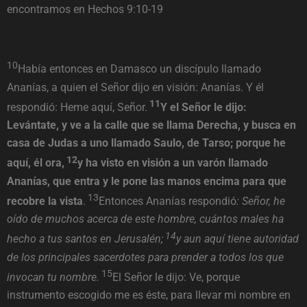
encontramos en Hechos 9:10-19
10
Había entonces en Damasco un discípulo llamado
Ananías, a quien el Señor dijo en visión: Ananías. Y él
11
respondió: Heme aquí, Señor.
Y el Señor le dijo:
Levántate, y ve a la calle que se llama Derecha, y busca en
casa de Judas a uno llamado Saulo, de Tarso; porque he
12
aquí, él ora,
y ha visto en visión a un varón llamado
Ananías, que entra y le pone las manos encima para que
13
recobre la vista
.
Entonces Ananías respondió
: Señor, he
oído de muchos acerca de este hombre, cuántos males ha
14
hecho a tus santos en Jerusalén;
y aun aquí tiene autoridad
de los principales sacerdotes para prender a todos los que
15
invocan tu nombre.
El Señor le dijo: Ve, porque
instrumento escogido me es éste, para llevar mi nombre en