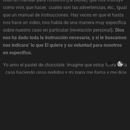
como vivir, que hacer, cuales son las advertencias, etc., Igual
que un manual de instrucciones. Hay veces en que el hasta
nos hace un video, nos habla de una manera muy específica
sobre nuestro caso en particular (revelación personal
). Dios
nos ha dado toda la instrucción necesaria, y si le buscamos
nos indicara’ lo que El quiere y su voluntad para nosotros
en especifico.
Yo amo el pastel de chocolate. Imagine que estoy fuera de la
casa haciendo unos pedidos y mi papa me llama y me dice,
te tengo un gran pedazo de pastel de chocolate en la casa.
Sabiendo que hay algo bueno en la casa esperándome, yo
me apuraría a llegar a la casa, viendo cómo puedo terminar
más rápido, dejando cosas para otro día si fuera posible.
Estaría en espera para llegar a la casa y comer el pastel. Aun
no perdería tiempo en el camino comprando otra cosa
porque ya sé lo que me espera en la casa
… Así es nuestra