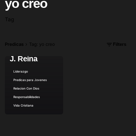
yo creo
Tag
marzo 28, 2012
12 min read
YO CREO (La
Fe y La
Predicas
Tag: yo creo
Filters
Obediencia)
J. Reina
Posted by
Liderazgo
Predicas para Jovenes
Relacion Con Dios
Responsabilidades
Vida Cristiana