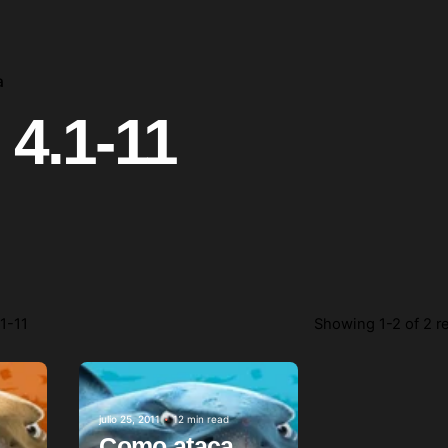
a
 4.1-11
1-11
Showing 1-2 of 2 r
Posted by
julio 25, 2011
12 min read
Como ataca