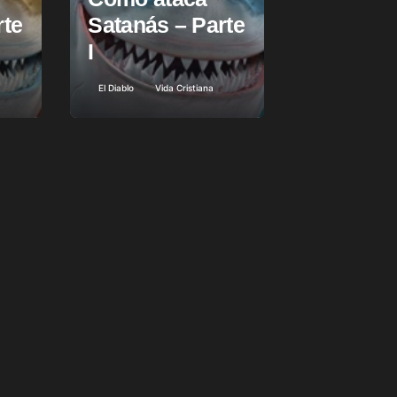
rte
Satanás – Parte
I
El Diablo
Vida Cristiana