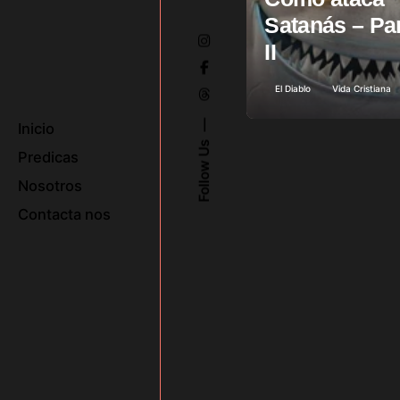
Satanás – Pa
II
El Diablo
Vida Cristiana
Inicio
Follow Us
Predicas
Nosotros
Contacta nos