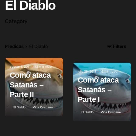
El Diablo
Category
Predicas
El Diablo
Filters
agosto 1, 2011
13 min read
Posted by
julio 25, 2011
12 min read
Como ataca
Posted by
Como ataca
Satanás –
Satanás –
Parte II
Parte I
El Diablo
Vida Cristiana
El Diablo
Vida Cristiana