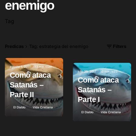
enemigo
Tag
Predicas
Tag: estrategia del enemigo
Filters
agosto 1, 2011
13 min read
Posted by
julio 25, 2011
12 min read
Como ataca
Posted by
Como ataca
Satanás –
Satanás –
Parte II
Parte I
El Diablo
Vida Cristiana
El Diablo
Vida Cristiana