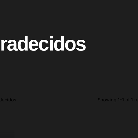
radecidos
decidos
Showing 1-1 of 1 r