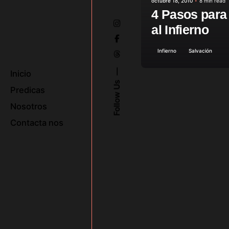
octubre 18, 2010
8 min read
4 Pasos para 
al Infierno
Infierno
Salvación
Inicio
Follow Us
Predicas
Nosotros
Contacta nos