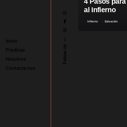
4 Pasos para 
al Infierno
Infierno
Salvación
Inicio
Follow Us
Predicas
Nosotros
Contacta nos