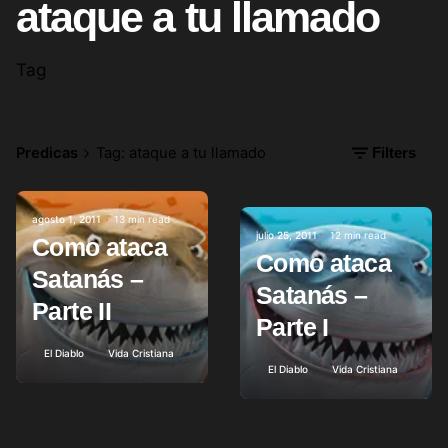
ataque a tu llamado
Tag
Predicas
Tag: ataque a tu llamado
Filters
agosto 1, 2011
13 min read
Posted by
julio 25, 2011
12 min read
Como ataca
Posted by
Como ataca
Satanás –
Satanás –
Parte II
Parte I
El Diablo
Vida Cristiana
El Diablo
Vida Cristiana