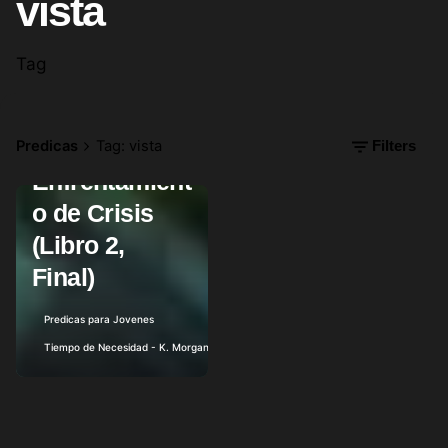
vista
Tag
Predicas
Tag: vista
Filters
julio 12, 2012
10 min read
Enfrentamient
o de Crisis
Posted by
(Libro 2,
Final)
Predicas para Jovenes
Tiempo de Necesidad - K. Morgan