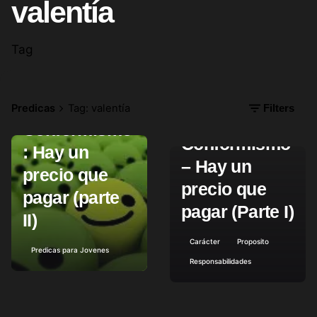
valentía
Tag
Predicas
Tag: valentía
Filters
diciembre 27, 2010
11 min read
Conformismo
diciembre 20, 2010
7 min read
Conformismo
: Hay un
Posted by
– Hay un
precio que
Posted by
precio que
pagar (parte
pagar (Parte I)
II)
Carácter
Proposito
Predicas para Jovenes
Responsabilidades