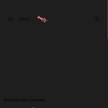
Skip
to
content
MENU
Predicas para Jovenes