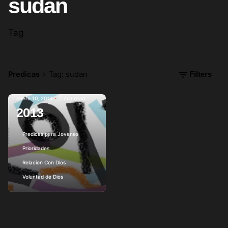
sudan
Tag
Predicas
Tag: sudan
Filters
enero 10, 2013
7 min read
2013
Posted by
Predicas para Jovenes
Prioridades
Relacion Con Dios
Voluntad de Dios