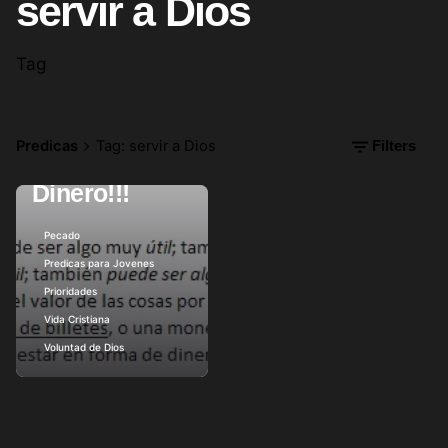
servir a Dios
Tag
enero 16, 2013
5 min read
!!!Pisto,
Efectivo,
Predicas
Tag: servir a Dios
Filters
Cash, Billullo,
Dinero!!!
Posted by
Pecado
Predicas para Jovenes
Prioridades
Vida Cristiana
Voluntad de Dios