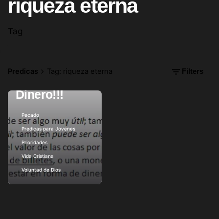
riqueza eterna
Tag
enero 16, 2013
5 min read
!!!Pisto,
Efectivo,
Predicas
Tag: riqueza eterna
Filters
Cash, Billullo,
Dinero!!!
Posted by
Pecado
Predicas para Jovenes
Prioridades
Vida Cristiana
Voluntad de Dios