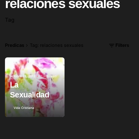
relaciones sexuales
Tag
Predicas
Tag: relaciones sexuales
Filters
Posted by
octubre 23, 2012
11 min read
La
Sexualidad
Vida Cristiana