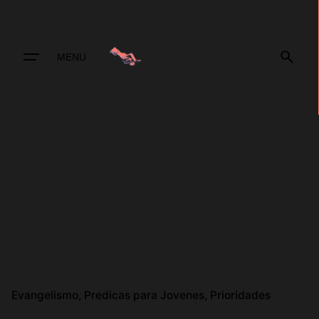
Skip
to
content
MENU
Evangelismo
Predicas para Jovenes
Prioridades