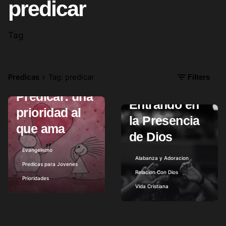
predicar
Tag
Predicas
Tag: predicar
Filters
junio 13, 2011
8 min read
abril 11, 2011
9 min read
Predicar: una
Entrando en
prioridad al
Posted by
la Presencia
Posted by
que ama
Esteban Reina
de Dios
Evangelismo
Alabanza y Adoracion
Predicas para Jovenes
Relacion Con Dios
Prioridades
Vida Cristiana