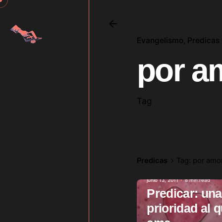
Skip
to
content
Evangelismo
Predicas
por a
Tag
Predicas
Tag: por amo
junio 13, 2011
8 min read
Predicar: una
Posted by
prioridad al 