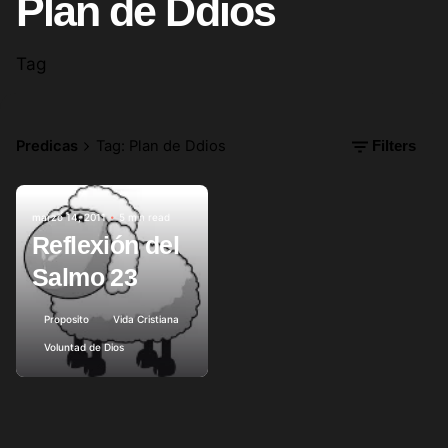
Plan de Ddios
Tag
Predicas
Tag: Plan de Ddios
Filters
marzo 14, 2011
5 min read
Posted by
Reflexión del
Salmo 23
Proposito
Vida Cristiana
Voluntad de Dios