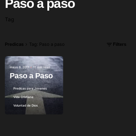
Paso a paso
Tag
Predicas
Tag: Paso a paso
Filters
Posted by
mayo 9, 2011
11 min read
Paso a Paso
Predicas para Jovenes
Vida Cristiana
Voluntad de Dios