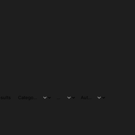
esults