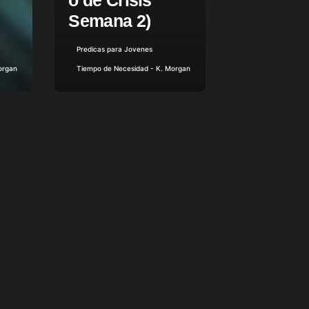
o de Crisis
Semana 2)
Predicas para Jovenes
organ
Tiempo de Necesidad - K. Morgan