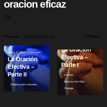
oracion eficaz
Tag
Predicas
Tag: oracion eficaz
Filters
marzo 20, 2011
9 min read
La Oración
marzo 27, 2011
7 min read
Posted by
Efectiva –
La Oración
Posted by
Parte I
Efectiva –
Parte II
Oración
Relacion Con Dios
Predicas para Jovenes
Teología