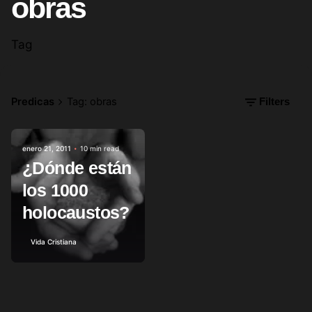
obras
Tag
Predicas
Tag: obras
Filters
enero 21, 2011
10 min read
Posted by
¿Dónde están
los 1000
holocaustos?
Vida Cristiana