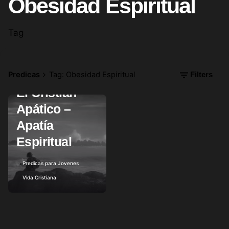
Obesidad Espiritual
Tag
Predicas
Tag: Obesidad Espiritual
Filters
mayo 3, 2017
9 min read
El Cristian
Apático –
Posted by
Apatía
Espiritual
Predicas para Jovenes
Vida Cristiana