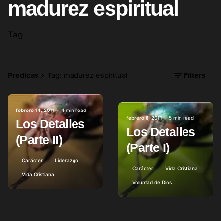
madurez espiritual
Tag
Predicas
Tag: madurez espiritual
Filters
febrero 14, 2011
4 min read
Posted by
febrero 8, 2011
5 min read
Posted by
Los Detalles
Los Detalles
(Parte II)
(Parte I)
Carácter
Liderazgo
Carácter
Vida Cristiana
Vida Cristiana
Voluntad de Dios