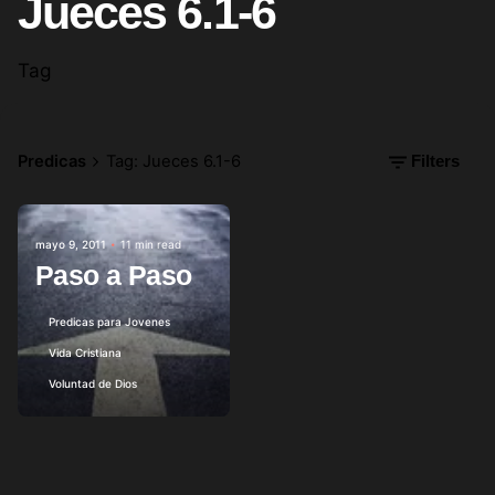
Jueces 6.1-6
Tag
Predicas
Tag: Jueces 6.1-6
Filters
Posted by
mayo 9, 2011
11 min read
Paso a Paso
Predicas para Jovenes
Vida Cristiana
Voluntad de Dios