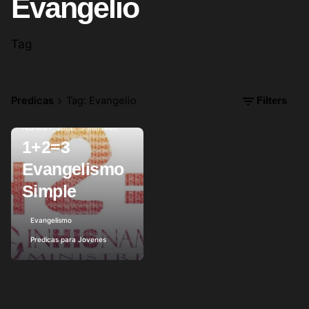
Evangelio
Tag
Predicas
Tag: Evangelio
Filters
febrero 7, 2013
7 min read
1+2=3
Posted by
Evangelismo
Simple
Evangelismo
Predicas para Jovenes