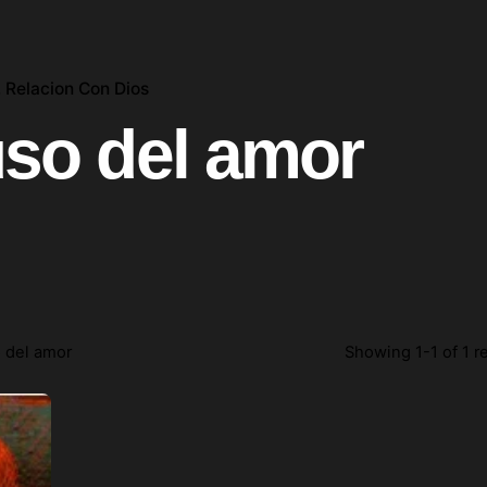
Relacion Con Dios
uso del amor
o del amor
Showing 1-1 of 1 r