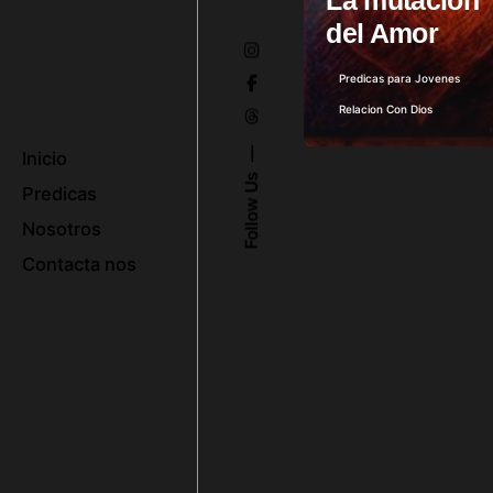
La mutación
del Amor
Predicas para Jovenes
Relacion Con Dios
Inicio
Follow Us
Predicas
Nosotros
Contacta nos