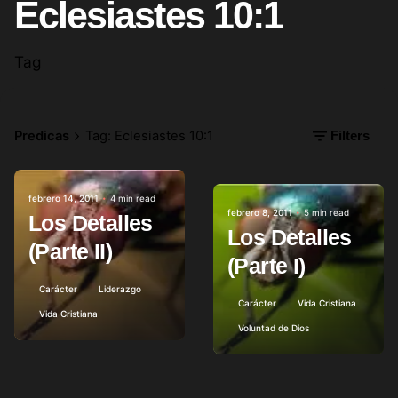
Eclesiastes 10:1
Tag
Predicas
Tag: Eclesiastes 10:1
Filters
febrero 14, 2011
4 min read
Posted by
febrero 8, 2011
5 min read
Posted by
Los Detalles
Los Detalles
(Parte II)
(Parte I)
Carácter
Liderazgo
Carácter
Vida Cristiana
Vida Cristiana
Voluntad de Dios