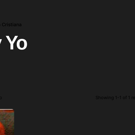
 Cristiana
y Yo
Yo
Showing 1-1 of 1 r