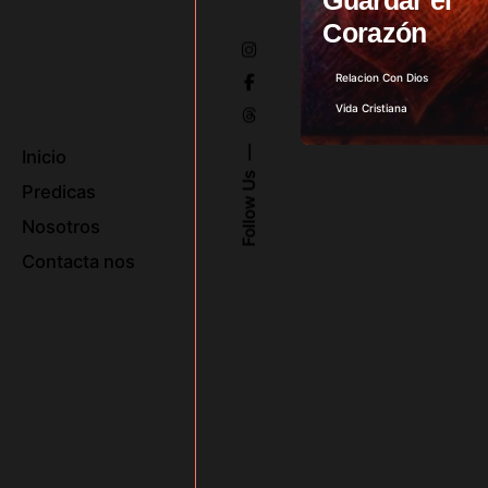
Guardar el
Corazón
Relacion Con Dios
Vida Cristiana
Inicio
Follow Us
Predicas
Nosotros
Contacta nos