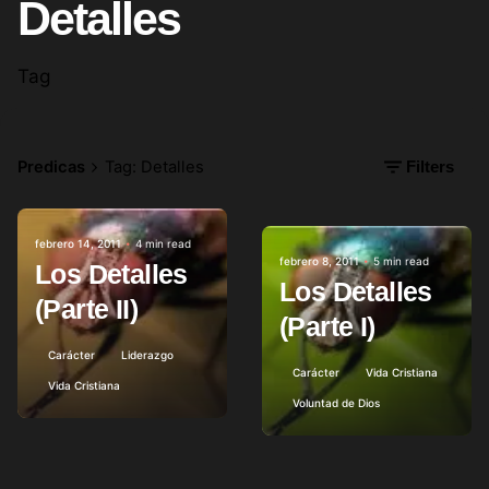
Detalles
Tag
Predicas
Tag: Detalles
Filters
febrero 14, 2011
4 min read
Posted by
febrero 8, 2011
5 min read
Posted by
Los Detalles
Los Detalles
(Parte II)
(Parte I)
Carácter
Liderazgo
Carácter
Vida Cristiana
Vida Cristiana
Voluntad de Dios