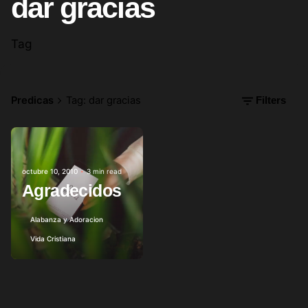
dar gracias
Tag
Predicas
Tag: dar gracias
Filters
Posted by
Esteban Reina
octubre 10, 2010
3 min read
Agradecidos
Alabanza y Adoracion
Vida Cristiana