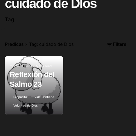
cuidado de DIos
Tag
Predicas
Tag: cuidado de DIos
Filters
marzo 14, 2011
5 min read
Posted by
Reflexión del
Salmo 23
Proposito
Vida Cristiana
Voluntad de Dios