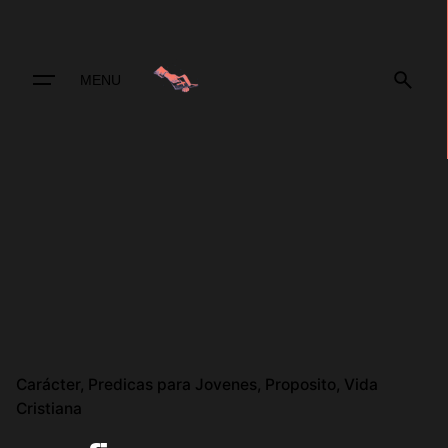
Skip
to
content
MENU
Carácter
Predicas para Jovenes
Proposito
Vida
Cristiana