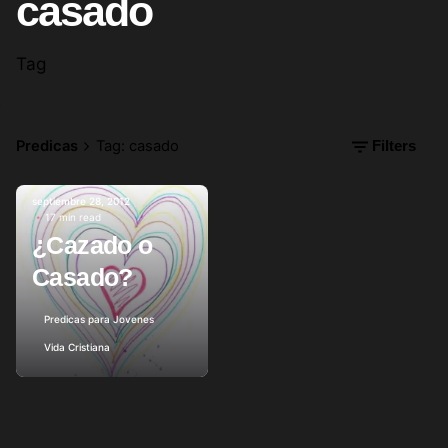
casado
Tag
Predicas
Tag: casado
Filters
septiembre 28, 2012
17 min read
Posted by
¿Cazado o
Casado?
Predicas para Jovenes
Vida Cristiana