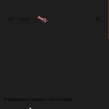
Skip
to
content
MENU
Predicas para Jovenes
Vida Cristiana