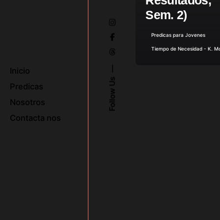
Resultados,
Sem. 2)
Predicas para Jovenes
Tiempo de Necesidad - K. M
Inicio
Follow Us
Predicas
Nosotros
Contacta nos