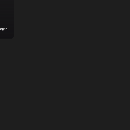
organ