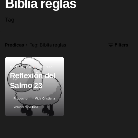
Biblia reglas
Tag
Predicas
Tag: Biblia reglas
Filters
marzo 14, 2011
5 min read
Posted by
Reflexión del
Salmo 23
Proposito
Vida Cristiana
Voluntad de Dios