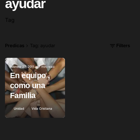
ayudar
Tag
Predicas
Tag: ayudar
Filters
febrero 27, 2011
7 min read
Posted by
En equipo ,
como una
Familia
Unidad
Vida Cristiana