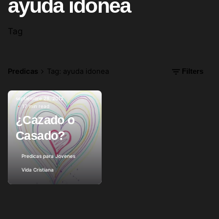
ayuda idonea
Tag
Predicas
Tag: ayuda idonea
Filters
septiembre 28, 2012
17 min read
Posted by
¿Cazado o
Casado?
Predicas para Jovenes
Vida Cristiana