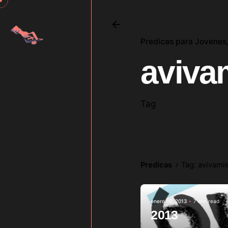
Skip
to
content
Predicas para Jovenes
aviva
Tag
Predicas
Tag: avivami
enero 10, 2013
7 min read
Posted by
2013