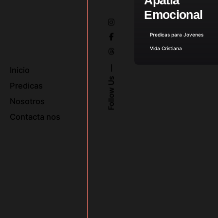
Apatía
Emocional
Predicas para Jovenes
Vida Cristiana
Inicio
Follow Us
Predicas
Nosotros
Contacta nos