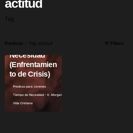
actitud
Tag
junio 8, 2012
12 min read
Predicas
Tag: actitud
Filters
Tiempo de
Necesidad
(Enfrentamien
Posted by
to de Crisis)
Predicas para Jovenes
Tiempo de Necesidad - K. Morgan
Vida Cristiana